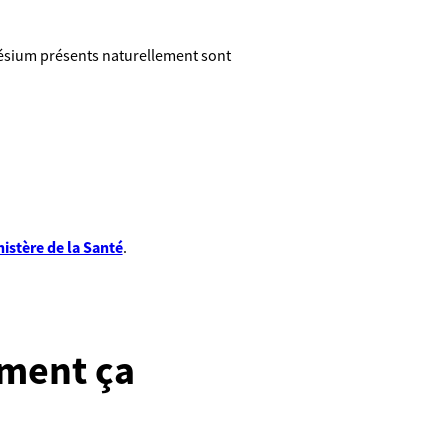
agnésium présents naturellement sont
nistère de la Santé
.
mment ça