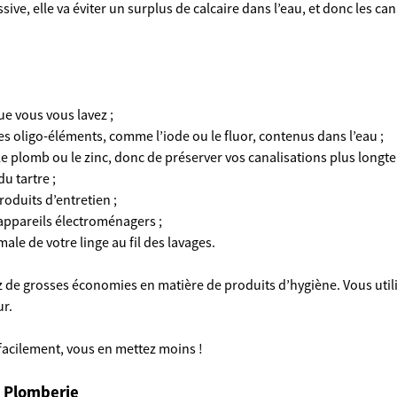
ive, elle va éviter un surplus de calcaire dans l’eau, et donc les cana
ue vous vous lavez ;
es oligo-éléments, comme l’iode ou le fluor, contenus dans l’eau ;
 le plomb ou le zinc, donc de préserver vos canalisations plus longt
u tartre ;
roduits d’entretien ;
 appareils électroménagers ;
ale de votre linge au fil des lavages.
rez de grosses économies en matière de produits d’hygiène. Vous uti
ur.
facilement, vous en mettez moins !
t Plomberie