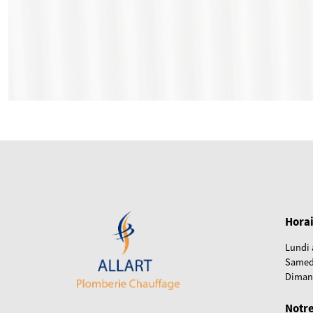
Horai
Lundi 
Samed
Diman
Notre