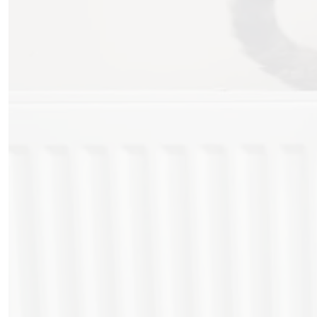
Morsang-sur-Orge, Viry-
Châtillon