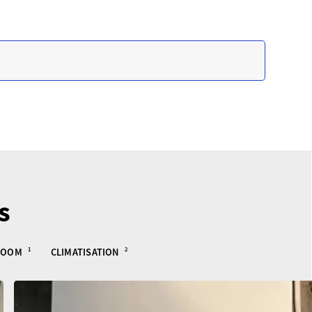
s
ROOM
1
CLIMATISATION
2