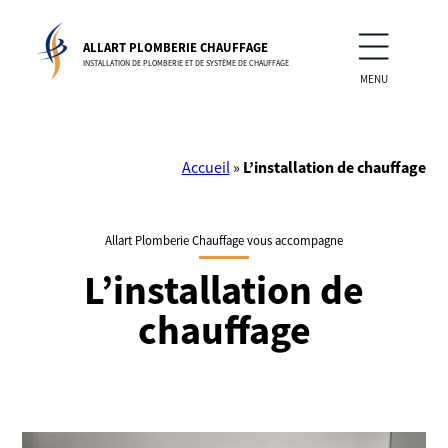
Skip
to
ALLART PLOMBERIE CHAUFFAGE
content
INSTALLATION DE PLOMBERIE ET DE SYSTÈME DE CHAUFFAGE
MENU
Accueil
»
L’installation de chauffage
Allart Plomberie Chauffage vous accompagne
L’installation de
chauffage